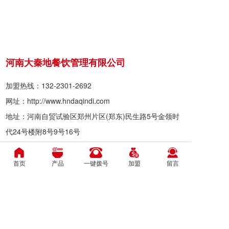
河南大秦地餐饮管理有限公司
加盟热线：132-2301-2692
网址：http://www.hndaqindi.com
地址：河南自贸试验区郑州片区(郑东)民生路5号金领时
代24号楼附8号9号16号
加盟热线：132-2301-2692
官方微信
首页
产品
一键拨号
加盟
留言
版权所有：河南大秦地餐饮管理有限公司
地址：河南自贸试验区郑州片区(郑东)民生
路5号金领时代24号楼附8号9号16号
备案号：
豫ICP备19000073号-1